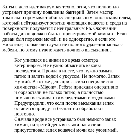
Затем в дело идет вакуумная технология, что полностью
устраняет причину появления бактерий. Затем мастер
тщательно промывает обивку специальным ополаскивателем,
который нейтрализует остатки чистящих веществ и среда на
поверхности получается с нейтральным Ph. Окончании
работы диван должен быть в проветриваемой комнате. Если
диван был поражен мочей, и не однократно, а если это
животное, то бывали случаи не полного удаления запаха с
мебели, по этому нужно ждать полного высыхания…
Кот уписялся на диван во время осмотра
ветеринаром. Не нужно объяснять каковы
последствия. Прочла в инете, что нужно замыть
пятно и залить водой с уксусом. Не помогло. Запах
жуткий. В тот же день пригласила специалистов
химчистки «Migom». Ребята приехали оперативно
и обработали не только пятно, а полностью
помыли весь диван химсредствами и отдушками.
Предупредили, что если после высыхания запах
останется приедут и бесплатно обработают
повторно.
Сначала вроде все устраивало был немного запах
химии, на третий день все-таки навязчиво
присутствовал запах кошачей мочи еле уловимый.