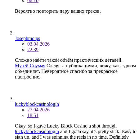
06:10
Вероятно повторить пару ваших треков.
Josephmoips
03.04.2026
22:39
Сложно найти такой объём практических деталей.
Музей Соумая
Следя за публикациями, вижу, как туризм
объединяет. Невероятное спасибо за прекрасное
настроение.
luckyblockcasinologin
27.04.2026
18:51
Okay, so I gave Lucky Block Casino a shot through
luckyblockcasinologin
and I gotta say, it’s pretty slick! Easy to
sign up, and I was spinning the reels in no time. Definitely