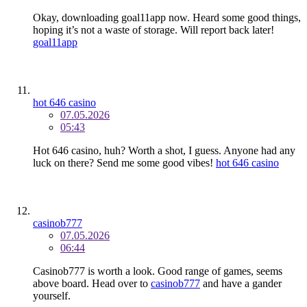
Okay, downloading goal11app now. Heard some good things,
hoping it’s not a waste of storage. Will report back later!
goal11app
hot 646 casino
07.05.2026
05:43
Hot 646 casino, huh? Worth a shot, I guess. Anyone had any
luck on there? Send me some good vibes!
hot 646 casino
casinob777
07.05.2026
06:44
Casinob777 is worth a look. Good range of games, seems
above board. Head over to
casinob777
and have a gander
yourself.