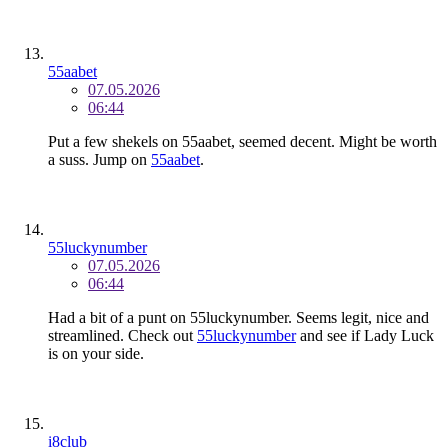
55aabet
07.05.2026
06:44
Put a few shekels on 55aabet, seemed decent. Might be worth
a suss. Jump on
55aabet
.
55luckynumber
07.05.2026
06:44
Had a bit of a punt on 55luckynumber. Seems legit, nice and
streamlined. Check out
55luckynumber
and see if Lady Luck
is on your side.
i8club