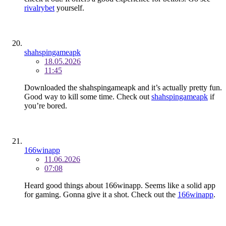
rivalrybet
yourself.
shahspingameapk
18.05.2026
11:45
Downloaded the shahspingameapk and it’s actually pretty fun.
Good way to kill some time. Check out
shahspingameapk
if
you’re bored.
166winapp
11.06.2026
07:08
Heard good things about 166winapp. Seems like a solid app
for gaming. Gonna give it a shot. Check out the
166winapp
.