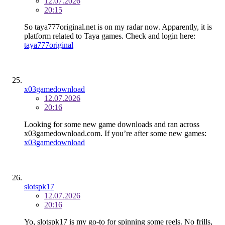
12.07.2026
20:15
So taya777original.net is on my radar now. Apparently, it is
platform related to Taya games. Check and login here:
taya777original
x03gamedownload
12.07.2026
20:16
Looking for some new game downloads and ran across
x03gamedownload.com. If you’re after some new games:
x03gamedownload
slotspk17
12.07.2026
20:16
Yo, slotspk17 is my go-to for spinning some reels. No frills,