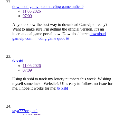
download gamvip.com - cổng game quốc tế
11.06.2026
07:09
Anyone know the best way to download Gamvip directly?
Want to make sure I’m getting the official version. It’s an
international game portal now. Download here:
download
gamvip.com — cổng game quốc tế
tk xsbl
11.06.2026
07:09
Using tk xsbl to track my lottery numbers this week. Wishing
myself some luck . Website’s UI is easy to follow, no issue for
me. I hope it works for me:
tk xsbl
taya777original