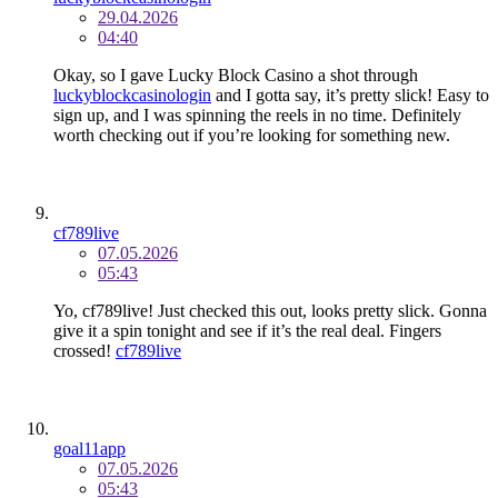
29.04.2026
04:40
Okay, so I gave Lucky Block Casino a shot through
luckyblockcasinologin
and I gotta say, it’s pretty slick! Easy to
sign up, and I was spinning the reels in no time. Definitely
worth checking out if you’re looking for something new.
cf789live
07.05.2026
05:43
Yo, cf789live! Just checked this out, looks pretty slick. Gonna
give it a spin tonight and see if it’s the real deal. Fingers
crossed!
cf789live
goal11app
07.05.2026
05:43