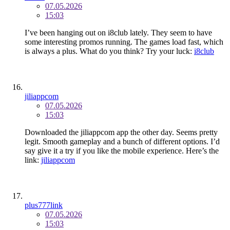
07.05.2026
15:03
I’ve been hanging out on i8club lately. They seem to have
some interesting promos running. The games load fast, which
is always a plus. What do you think? Try your luck:
i8club
jiliappcom
07.05.2026
15:03
Downloaded the jiliappcom app the other day. Seems pretty
legit. Smooth gameplay and a bunch of different options. I’d
say give it a try if you like the mobile experience. Here’s the
link:
jiliappcom
plus777link
07.05.2026
15:03