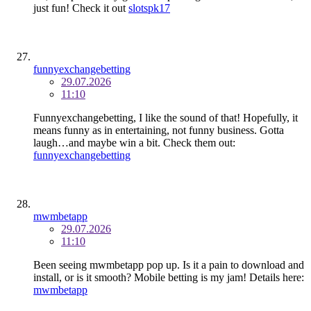
just fun! Check it out
slotspk17
funnyexchangebetting
29.07.2026
11:10
Funnyexchangebetting, I like the sound of that! Hopefully, it
means funny as in entertaining, not funny business. Gotta
laugh…and maybe win a bit. Check them out:
funnyexchangebetting
mwmbetapp
29.07.2026
11:10
Been seeing mwmbetapp pop up. Is it a pain to download and
install, or is it smooth? Mobile betting is my jam! Details here:
mwmbetapp