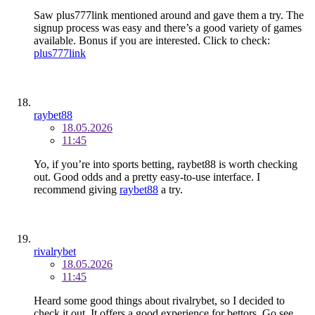
Saw plus777link mentioned around and gave them a try. The
signup process was easy and there’s a good variety of games
available. Bonus if you are interested. Click to check:
plus777link
raybet88
18.05.2026
11:45
Yo, if you’re into sports betting, raybet88 is worth checking
out. Good odds and a pretty easy-to-use interface. I
recommend giving
raybet88
a try.
rivalrybet
18.05.2026
11:45
Heard some good things about rivalrybet, so I decided to
check it out. It offers a good experience for bettors. Go see