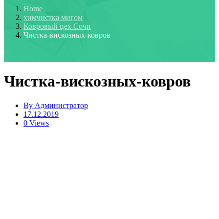
Home
химчистка мигом
Ковровый цех Сочи
Чистка-вискозных-ковров
Чистка-вискозных-ковров
By
Администратор
17.12.2019
0 Views