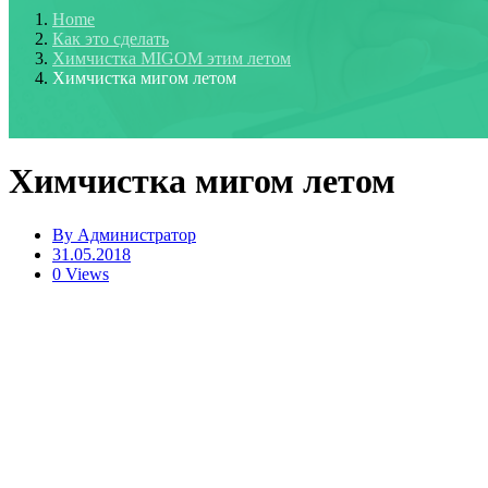
Home
Как это сделать
Химчистка MIGOM этим летом
Химчистка мигом летом
Химчистка мигом летом
By
Администратор
31.05.2018
0 Views