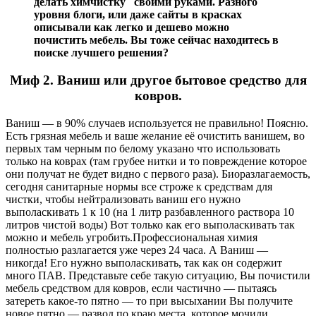
делать химчистку своими руками. Разного
уровня блоги, или даже сайты в красках
описывали как легко и дешево можно
почистить мебель. Вы тоже сейчас находитесь в
поиске лучшего решения?
Миф 2
. Ваниш или другое бытовое средство для
ковров.
Ваниш — в 90% случаев используется не правильно! Поясню.
Есть грязная мебель и ваше желание её очистить ванишем, во
первых там черным по белому указано что использовать
только на коврах (там грубее нитки и то повреждение которое
они получат не будет видно с первого раза). Биоразлагаемость,
сегодня санитарные нормы все строже к средствам для
чистки, чтобы нейтрализовать ваниш его нужно
выполаскивать 1 к 10 (на 1 литр разбавленного раствора 10
литров чистой воды) Вот только как его выполаскивать так
можно и мебель угробить.Профессиональная химия
полностью разлагается уже через 24 часа. А Ваниш —
никогда! Его нужно выполаскивать, так как он содержит
много ПАВ. Представьте себе такую ситуацию, Вы почистили
мебель средством для ковров, если частично — пытаясь
затереть какое-то пятно — то при высыхании Вы получите
новое пятно — развод по краю места, которое мочили