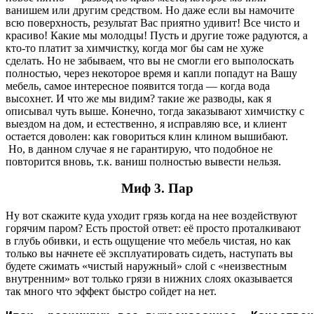
ванишем или другим средством. Но даже если вы намочите
всю поверхность, результат Вас приятно удивит! Все чисто и
красиво! Какие мы молодцы! Пусть и другие тоже радуются, а
кто-то платит за химчистку, когда мог бы сам не хуже
сделать. Но не забываем, что вы не смогли его выполоскать
полностью, через некоторое время и капли попадут на Вашу
мебель, самое интересное появится тогда — когда вода
высохнет. И что же мы видим? такие же разводы, как я
описывал чуть выше. Конечно, тогда заказывают химчистку с
выездом на дом, и естественно, я исправляю все, и клиент
остается доволен: как говориться клин клином вышибают.
Но, в данном случае я не гарантирую, что подобное не
повторится вновь, т.к. ваниш полностью вывести нельзя.
Миф 3
. Пар
Ну вот скажите куда уходит грязь когда на нее воздействуют
горячим паром? Есть простой ответ: её просто проталкивают
в глубь обивки, и есть ощущение что мебель чистая, но как
только вы начнете её эксплуатировать сидеть, наступать вы
будете сжимать «чистый наружный» слой с «неизвестным
внутренним» вот только грязи в нижних слоях оказывается
так много что эффект быстро сойдет на нет.