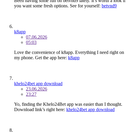
Been having some fun on betvnd9 lately. It’s worth a look if
you want some fresh options. See for yourself:
betvnd9
k8app
07.06.2026
05:03
Love the convenience of k8app. Everything I need right on
my phone. Get the app here:
k8app
khelo24bet app download
23.06.2026
23:27
Yo, finding the Khelo24Bet app was easier than I thought.
Download link’s right here:
khelo24bet app download