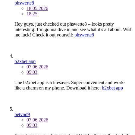
phswerte8
18.05.2026
18:25
Hey guys, just checked out phswerte8 – looks pretty
interesting! I’m gonna dive in and see what it’s all about. Wish
me luck! Check it out yourself:
phswerte8
b2xbet app
07.06.2026
05:03
The b2xbet app is a lifesaver. Super convenient and works
like a charm on my phone. Download it here:
b2xbet app
betvnd9
07.06.2026
05:03