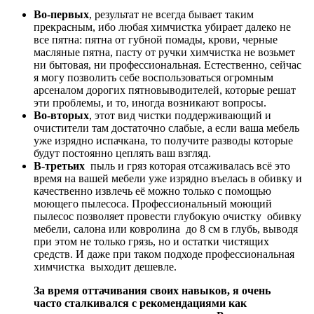
Во-первых
, результат не всегда бывает таким
прекрасным, ибо любая химчистка убирает далеко не
все пятна: пятна от губной помады, крови, черные
масляные пятна, пасту от ручки химчистка не возьмет
ни бытовая, ни профессиональная. Естественно, сейчас
я могу позволить себе воспользоваться огромным
арсеналом дорогих пятновыводителей, которые решат
эти проблемы, и то, иногда возникают вопросы.
Во-вторых
, этот вид чистки поддерживающий и
очистители там достаточно слабые, а если ваша мебель
уже изрядно испачкана, то получите разводы которые
будут постоянно цеплять ваш взгляд.
В-третьих
пыль и гряз которая отсаживалась всё это
время на вашей мебели уже изрядно въелась в обивку и
качественно извлечь её можно только с помощью
моющего пылесоса. Профессиональный моющий
пылесос позволяет провести глубокую очистку обивку
мебели, салона или ковролина до 8 см в глубь, выводя
при этом не только грязь, но и остатки чистящих
средств. И даже при таком подходе профессиональная
химчистка выходит дешевле.
За время оттачивания своих навыков, я очень
часто сталкивался с рекомендациями как