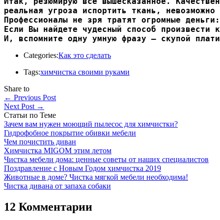
Итак, резюмирую все вышесказанное. Качествен
реальная угроза испортить ткань, невозможно 
Профессионалы не зря тратят огромные деньги:
Если Вы найдете чудесный способ произвести к
И, вспомните одну умную фразу — скупой плати
Categories:
Как это сделать
Tags:
химчистка своими руками
Share to
←
Previous Post
Next Post
→
Статьи по Теме
Зачем вам нужен моющий пылесос для химчистки?
Гидрофобное покрытие обивки мебели
Чем почистить диван
Химчистка MIGOM этим летом
Чистка мебели дома: ценные советы от наших специалистов
Поздравление с Новым Годом химчистка 2019
Животные в доме? Чистка мягкой мебели необходима!
Чистка дивана от запаха собаки
12 Комментарии