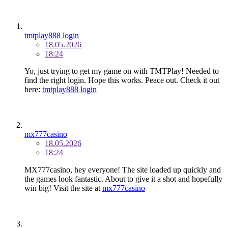
tmtplay888 login
18.05.2026
18:24
Yo, just trying to get my game on with TMTPlay! Needed to
find the right login. Hope this works. Peace out. Check it out
here:
tmtplay888 login
mx777casino
18.05.2026
18:24
MX777casino, hey everyone! The site loaded up quickly and
the games look fantastic. About to give it a shot and hopefully
win big! Visit the site at
mx777casino