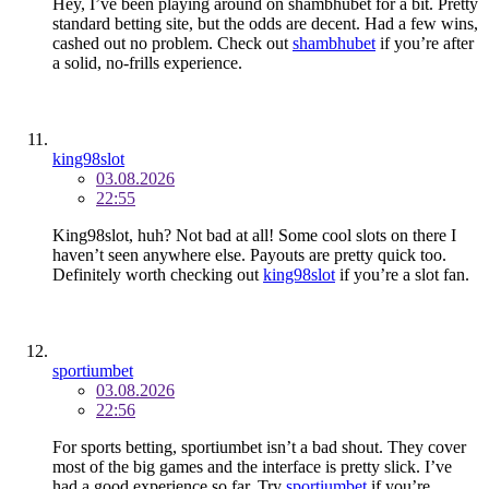
Hey, I’ve been playing around on shambhubet for a bit. Pretty
standard betting site, but the odds are decent. Had a few wins,
cashed out no problem. Check out
shambhubet
if you’re after
a solid, no-frills experience.
king98slot
03.08.2026
22:55
King98slot, huh? Not bad at all! Some cool slots on there I
haven’t seen anywhere else. Payouts are pretty quick too.
Definitely worth checking out
king98slot
if you’re a slot fan.
sportiumbet
03.08.2026
22:56
For sports betting, sportiumbet isn’t a bad shout. They cover
most of the big games and the interface is pretty slick. I’ve
had a good experience so far. Try
sportiumbet
if you’re