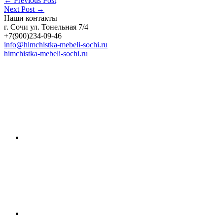
←
Previous Post
Next Post
→
Наши контакты
г. Сочи ул. Тонельная 7/4
+7(900)234-09-46
info@himchistka-mebeli-sochi.ru
himchistka-mebeli-sochi.ru