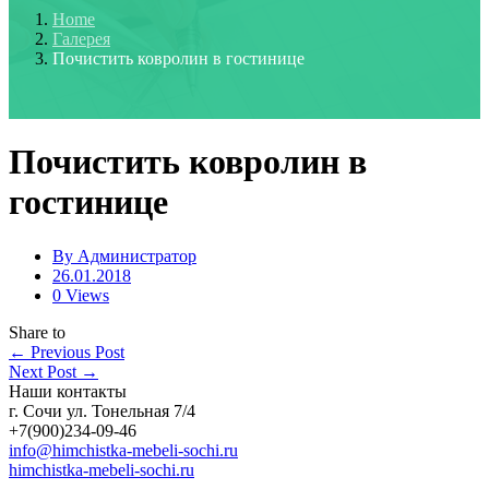
Home
Галерея
Почистить ковролин в гостинице
Почистить ковролин в
гостинице
By
Администратор
26.01.2018
0 Views
Share to
←
Previous Post
Next Post
→
Наши контакты
г. Сочи ул. Тонельная 7/4
+7(900)234-09-46
info@himchistka-mebeli-sochi.ru
himchistka-mebeli-sochi.ru