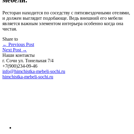
Ресторан находится по соседству с пятизвездочными отелями,
и должен выглядит подобающе. Ведь внешний его мебели
является важным элементом интерьера особенно когда она
чистая.
Share to
←
Previous Post
Next Post
→
Наши контакты
г. Сочи ул. Тонельная 7/4
+7(900)234-09-46
info@himchistka-mebeli-sochi.ru
himchistka-mebeli-sochi.ru