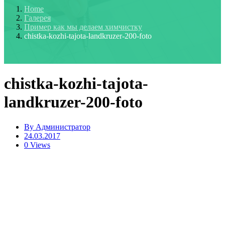
Home
Галерея
Пример как мы делаем химчистку
chistka-kozhi-tajota-landkruzer-200-foto
chistka-kozhi-tajota-
landkruzer-200-foto
By
Администратор
24.03.2017
0 Views