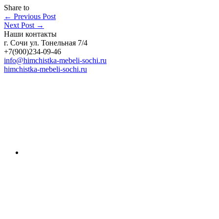
Share to
←
Previous Post
Next Post
→
Наши контакты
г. Сочи ул. Тонельная 7/4
+7(900)234-09-46
info@himchistka-mebeli-sochi.ru
himchistka-mebeli-sochi.ru