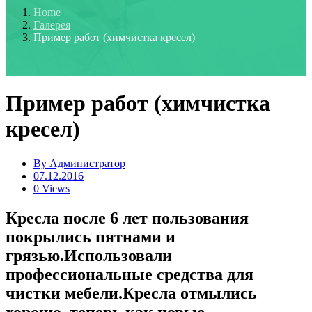
Home
Галерея
Пример работ (химчистка кресел)
Пример работ (химчистка
кресел)
By
Администратор
07.12.2016
0 Views
Кресла после 6 лет пользования
покрылись пятнами и
грязью.Использовали
профессиональные средства для
чистки мебели.Кресла отмылись
хорошо, теперь как новые.