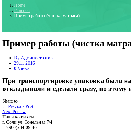
Home
Галерея
Пример работы (чистка матраса)
Пример работы (чистка матра
By
Администратор
29.11.2016
0 Views
При транспортировке упаковка была на
откладывали и сделали сразу, по этому
Share to
←
Previous Post
Next Post
→
Наши контакты
г. Сочи ул. Тонельная 7/4
+7(900)234-09-46