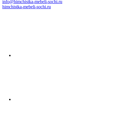
info@himchistka-mebeli-sochi.ru
himchistka-mebeli-sochi.ru