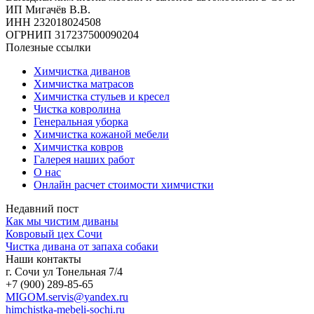
ИП Мигачёв В.В.
ИНН 232018024508
ОГРНИП 317237500090204
Полезные ссылки
Химчистка диванов
Химчистка матрасов
Химчистка стульев и кресел
Чистка ковролина
Генеральная уборка
Химчистка кожаной мебели
Химчистка ковров
Галерея наших работ
О нас
Онлайн расчет стоимости химчистки
Недавний пост
Как мы чистим диваны
Ковровый цех Сочи
Чистка дивана от запаха собаки
Наши контакты
г. Сочи ул Тонельная 7/4
+7 (900) 289-85-65
MIGOM.servis@yandex.ru
himchistka-mebeli-sochi.ru