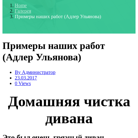
Home
Галерея
Примеры наших работ (Адлер Ульянова)
Примеры наших работ
(Адлер Ульянова)
By
Администратор
23.03.2017
0 Views
Домашняя чистка
дивана
Это был очень грязный диван,