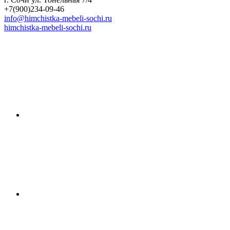
+7(900)234-09-46
info@himchistka-mebeli-sochi.ru
himchistka-mebeli-sochi.ru