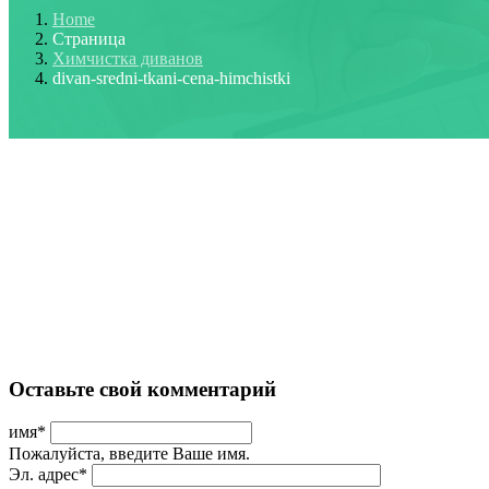
Home
Страница
Химчистка диванов
divan-sredni-tkani-cena-himchistki
Оставьте свой комментарий
имя
*
Пожалуйста, введите Ваше имя.
Эл. адрес
*