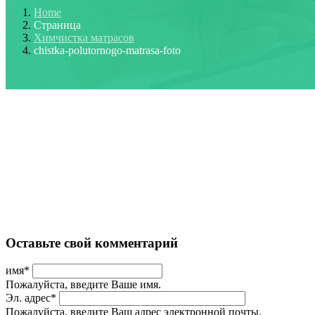
Home
Страница
Химчистка матрасов
chistka-polutornogo-matrasa-foto
Оставьте свой комментарий
имя
*
Пожалуйста, введите Ваше имя.
Эл. адрес
*
Пожалуйста, введите Ваш адрес электронной почты.