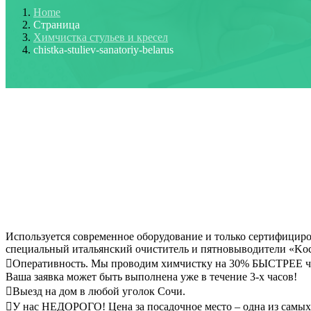
Home
Страница
Химчистка стульев и кресел
chistka-stuliev-sanatoriy-belarus
Используется современное оборудование и только сертифицир
специальный итальянский очиститель и пятновыводители «Koc
Оперативность. Мы проводим химчистку на 30% БЫСТРЕЕ чем
Ваша заявка может быть выполнена уже в течение 3-х часов!
Выезд на дом в любой уголок Сочи.
У нас НЕДОРОГО! Цена за посадочное место – одна из самых 