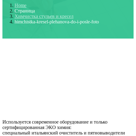
Home
Страница
Химчистка стульев и кресел
himchistka-kresel-plehanova-do-i-posle-foto
Используется современное оборудование и только
сертифицированная ЭКО химия:
специальный итальянский очиститель и пятновыводители