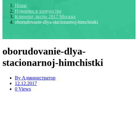
Home
Новинки в химчистке
Клининг экспо 2017 Москва
oborudovanie-dlya-stacionarnoj-himchistki
oborudovanie-dlya-
stacionarnoj-himchistki
By
Администратор
12.12.2017
0 Views