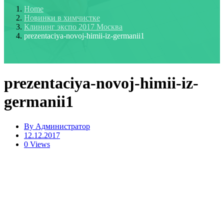
Home
Новинки в химчистке
Клининг экспо 2017 Москва
prezentaciya-novoj-himii-iz-germanii1
prezentaciya-novoj-himii-iz-
germanii1
By
Администратор
12.12.2017
0 Views