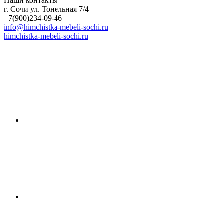
Наши контакты
г. Сочи ул. Тонельная 7/4
+7(900)234-09-46
info@himchistka-mebeli-sochi.ru
himchistka-mebeli-sochi.ru