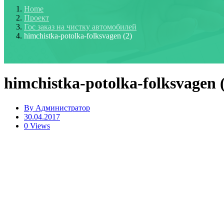
Home
Проект
Гос заказ на чистку автомобилей
himchistka-potolka-folksvagen (2)
himchistka-potolka-folksvagen 
By
Администратор
30.04.2017
0 Views