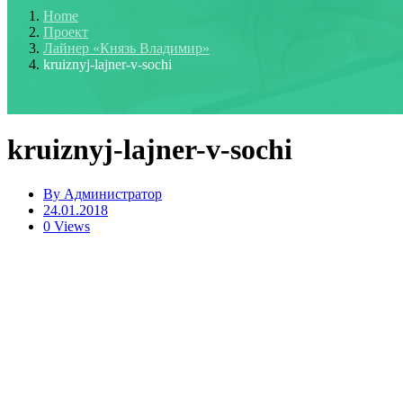
Home
Проект
Лайнер «Князь Владимир»
kruiznyj-lajner-v-sochi
kruiznyj-lajner-v-sochi
By
Администратор
24.01.2018
0 Views