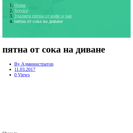
Home
Service
Удаляем пятна от кофе и чая
пятна от сока на диване
пятна от сока на диване
By
Администратор
11.03.2017
0 Views