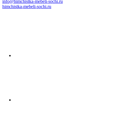
info@himchistka-mebeli-sochi.ru
himchistka-mebeli-sochi.ru