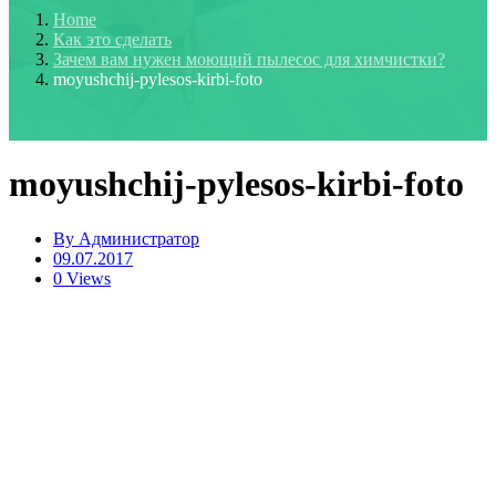
Home
Как это сделать
Зачем вам нужен моющий пылесос для химчистки?
moyushchij-pylesos-kirbi-foto
moyushchij-pylesos-kirbi-foto
By
Администратор
09.07.2017
0 Views