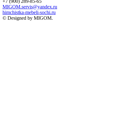
+7 (900) 289-85-65
MIGOM.servis@yandex.ru
himchistka-mebeli-sochi.ru
© Designed by MIGOM.