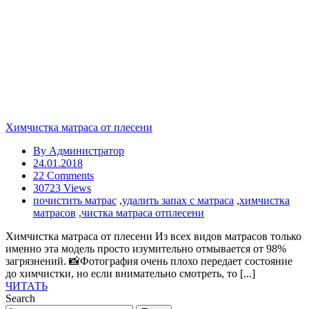
Химчистка матраса от плесени
By
Администратор
24.01.2018
22 Comments
30723 Views
почистить матрас
,
удалить запах с матраса
,
химчистка
матрасов
,
чистка матраса отплесени
Химчистка матраса от плесени Из всех видов матрасов только
именно эта модель просто изумительно отмывается от 98%
загрязнений. 📸Фотография очень плохо передает состояние
до химчистки, но если внимательно смотреть, то [...]
ЧИТАТЬ
Search