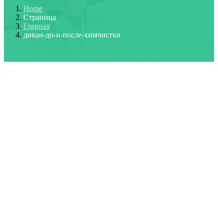
Home
Страница
Главная
диван-до-и-после-химчистки