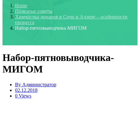
Home
Полезные советы
Химчистка диванов в Сочи и Адлере – особенности
процесса
Набор-пятновыводчика-МИГОМ
Набор-пятновыводчика-
МИГОМ
By
Администратор
02.12.2018
0 Views