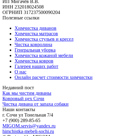
ИП Мигачёв В.В.
ИНН 232018024508
ОГРНИП 317237500090204
Полезные ссылки
Химчистка диванов
Химчистка матрасов
Химчистка стульев и кресел
Чистка ковролина
Генеральная уборка
Химчистка кожаной мебели
Химчистка ковров
Галерея наших работ
О нас
Онлайн расчет стоимости химчистки
Недавний пост
Как мы чистим диваны
Ковровый цех Сочи
Чистка дивана от запаха собаки
Наши контакты
г. Сочи ул Тонельная 7/4
+7 (900) 289-85-65
MIGOM.servis@yandex.ru
himchistka-mebeli-sochi.ru