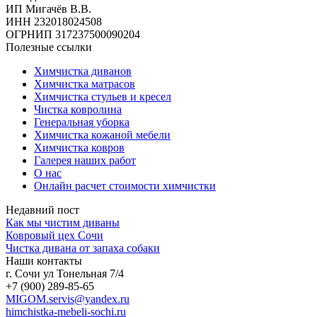
ИП Мигачёв В.В.
ИНН 232018024508
ОГРНИП 317237500090204
Полезные ссылки
Химчистка диванов
Химчистка матрасов
Химчистка стульев и кресел
Чистка ковролина
Генеральная уборка
Химчистка кожаной мебели
Химчистка ковров
Галерея наших работ
О нас
Онлайн расчет стоимости химчистки
Недавний пост
Как мы чистим диваны
Ковровый цех Сочи
Чистка дивана от запаха собаки
Наши контакты
г. Сочи ул Тонельная 7/4
+7 (900) 289-85-65
MIGOM.servis@yandex.ru
himchistka-mebeli-sochi.ru