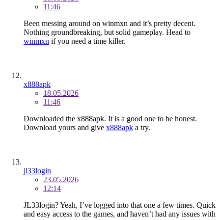
11:46
Been messing around on winmxn and it’s pretty decent.
Nothing groundbreaking, but solid gameplay. Head to
winmxn
if you need a time killer.
x888apk
18.05.2026
11:46
Downloaded the x888apk. It is a good one to be honest.
Download yours and give
x888apk
a try.
jl33login
23.05.2026
12:14
JL33login? Yeah, I’ve logged into that one a few times. Quick
and easy access to the games, and haven’t had any issues with