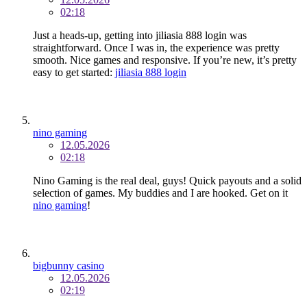
02:18
Just a heads-up, getting into jiliasia 888 login was
straightforward. Once I was in, the experience was pretty
smooth. Nice games and responsive. If you’re new, it’s pretty
easy to get started:
jiliasia 888 login
nino gaming
12.05.2026
02:18
Nino Gaming is the real deal, guys! Quick payouts and a solid
selection of games. My buddies and I are hooked. Get on it
nino gaming
!
bigbunny casino
12.05.2026
02:19