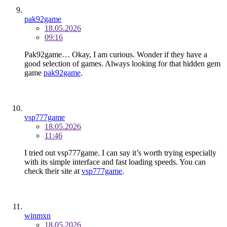
pak92game
18.05.2026
09:16
Pak92game… Okay, I am curious. Wonder if they have a
good selection of games. Always looking for that hidden gem
game
pak92game
.
vsp777game
18.05.2026
11:46
I tried out vsp777game. I can say it’s worth trying especially
with its simple interface and fast loading speeds. You can
check their site at
vsp777game
.
winmxn
18.05.2026