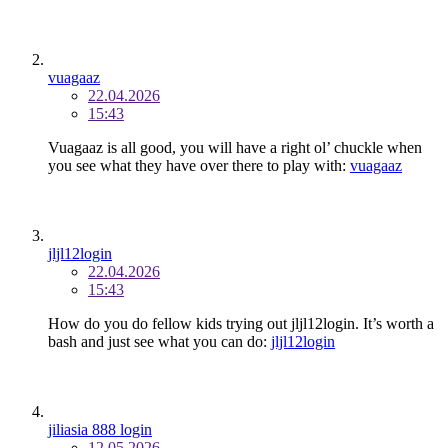
vuagaaz
22.04.2026
15:43
Vuagaaz is all good, you will have a right ol’ chuckle when
you see what they have over there to play with:
vuagaaz
jljl12login
22.04.2026
15:43
How do you do fellow kids trying out jljl12login. It’s worth a
bash and just see what you can do:
jljl12login
jiliasia 888 login
12.05.2026