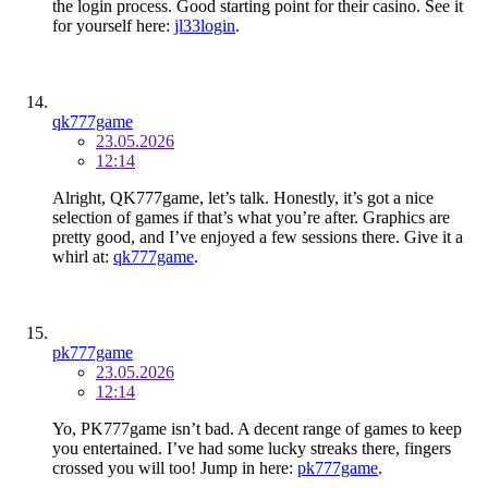
the login process. Good starting point for their casino. See it
for yourself here:
jl33login
.
qk777game
23.05.2026
12:14
Alright, QK777game, let’s talk. Honestly, it’s got a nice
selection of games if that’s what you’re after. Graphics are
pretty good, and I’ve enjoyed a few sessions there. Give it a
whirl at:
qk777game
.
pk777game
23.05.2026
12:14
Yo, PK777game isn’t bad. A decent range of games to keep
you entertained. I’ve had some lucky streaks there, fingers
crossed you will too! Jump in here:
pk777game
.