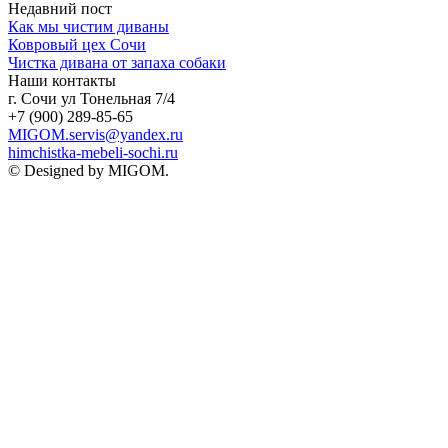
Недавний пост
Как мы чистим диваны
Ковровый цех Сочи
Чистка дивана от запаха собаки
Наши контакты
г. Сочи ул Тонельная 7/4
+7 (900) 289-85-65
MIGOM.servis@yandex.ru
himchistka-mebeli-sochi.ru
© Designed by MIGOM.