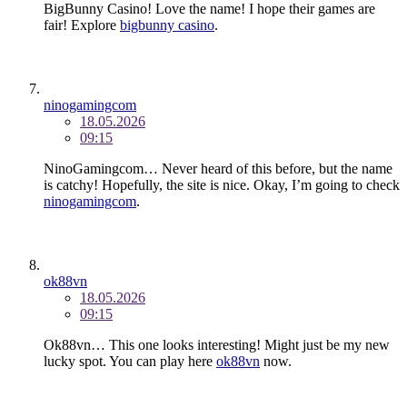
BigBunny Casino! Love the name! I hope their games are
fair! Explore
bigbunny casino
.
ninogamingcom
18.05.2026
09:15
NinoGamingcom… Never heard of this before, but the name
is catchy! Hopefully, the site is nice. Okay, I’m going to check
ninogamingcom
.
ok88vn
18.05.2026
09:15
Ok88vn… This one looks interesting! Might just be my new
lucky spot. You can play here
ok88vn
now.