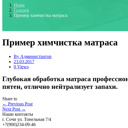
Home
Галерея
Пример химчистка матраса
Пример химчистка матраса
By
Администратор
23.03.2017
0 Views
Глубокая обработка матраса профессио
пятен, отлично нейтрализует запахи.
Share to
←
Previous Post
Next Post
→
Наши контакты
г. Сочи ул. Тонельная 7/4
+7(900)234-09-46