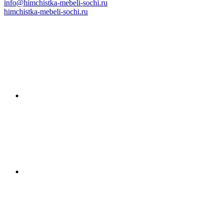
info@himchistka-mebeli-sochi.ru
himchistka-mebeli-sochi.ru