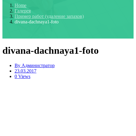
Home
Галерея
Пример работ (удаление запахов)
divana-dachnaya1-foto
divana-dachnaya1-foto
By
Администратор
23.03.2017
0 Views