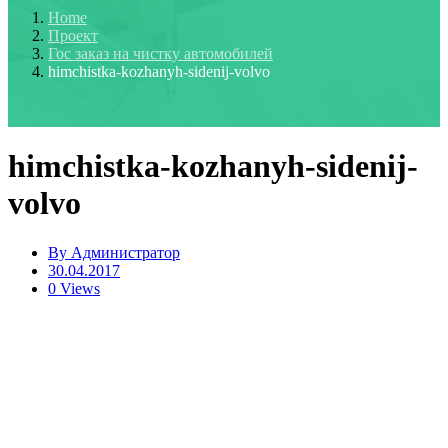
Home
Проект
Гос заказ на чистку автомобилей
himchistka-kozhanyh-sidenij-volvo
himchistka-kozhanyh-sidenij-
volvo
By
Администратор
30.04.2017
0 Views