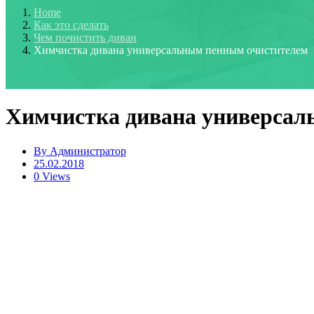
Home
Как это сделать
Чем почистить диван
Химчистка дивана универсальным пенным очистителем
Химчистка дивана универсал
By
Администратор
25.02.2018
0 Views