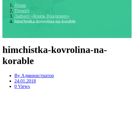
Home
Проект
Лайнер «Князь Владимир»
himchistka-kovrolina-na-korable
himchistka-kovrolina-na-
korable
By
Администратор
24.01.2018
0 Views